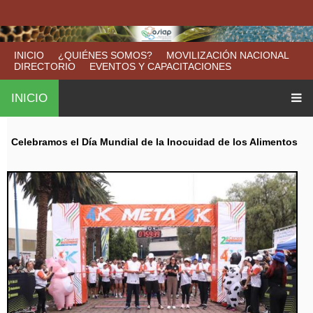
B
M
Pasar
F
u
al
a
s
o
contenido
INICIO
¿QUIÉNES SOMOS?
MOVILIZACIÓN NACIONAL
c
p
DIRECTORIO
EVENTOS Y CAPACITACIONES
r
a
principal
a
r
INICIO
m
u
Celebramos el Día Mundial de la Inocuidad de los Alimentos
l
a
r
i
o
d
e