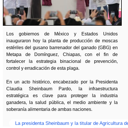
b
ú
s
Los gobiernos de México y Estados Unidos
q
inauguraron hoy la planta de producción de moscas
u
estériles del gusano barrenador del ganado (GBG) en
Metapa de Domínguez, Chiapas, con el fin de
e
fortalecer la estrategia binacional de prevención,
d
control y erradicación de esta plaga.
a
En un acto histórico, encabezado por la Presidenta
Claudia Sheinbaum Pardo, la infraestructura
estratégica es clave para proteger la industria
ganadera, la salud pública, el medio ambiente y la
soberanía alimentaria de ambas naciones.
La presidenta Sheinbaum y la titular de Agricultura d