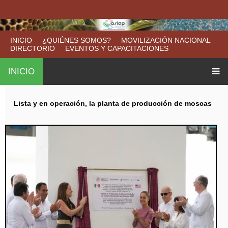
B
M
Pasar
F
u
al
a
s
o
contenido
INICIO
¿QUIÉNES SOMOS?
MOVILIZACIÓN NACIONAL
c
p
DIRECTORIO
EVENTOS Y CAPACITACIONES
r
a
principal
a
r
INICIO
m
u
Lista y en operación, la planta de producción de moscas
l
a
r
i
o
d
e