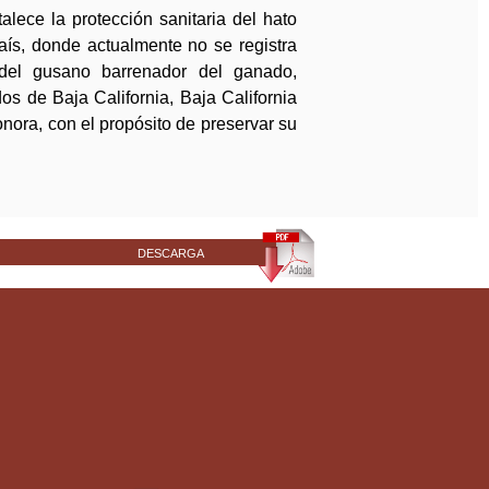
b
alece la protección sanitaria del hato
aís, donde actualmente no se registra
ú
del gusano barrenador del ganado,
s
os de Baja California, Baja California
nora, con el propósito de preservar su
q
u
e
d
DESCARGA
a