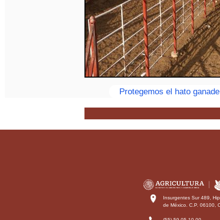
Protegemos el hato ganade
Insurgentes Sur 489, Hi
de México. C.P. 06100, 
(55) 59 05 10 00