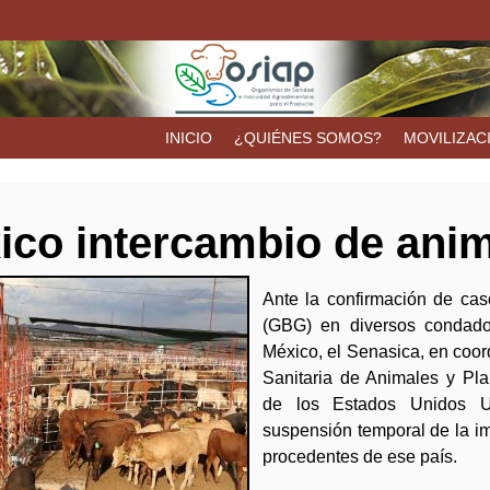
Pasar
al
contenido
principal
INICIO
¿QUIÉNES SOMOS?
MOVILIZAC
co intercambio de anim
Ante la confirmación de ca
(GBG) en diversos condad
México, el Senasica, en coor
Sanitaria de Animales y Pla
de los Estados Unidos 
suspensión temporal de la i
procedentes de ese país.