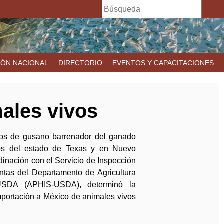
B
F
u
s
o
c
r
a
IÓN NACIONAL
DIRECTORIO
EVENTOS Y CAPACITACIONES
r
m
u
ales vivos
l
a
sos de gusano barrenador del ganado
r
os del estado de Texas y en Nuevo
i
dinación con el Servicio de Inspección
ntas del Departamento de Agricultura
o
USDA (APHIS-USDA), determinó la
d
mportación a México de animales vivos
e